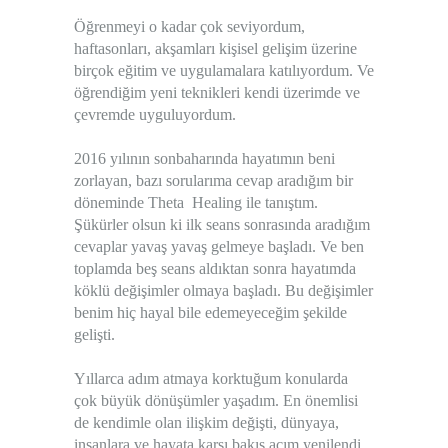
Öğrenmeyi o kadar çok seviyordum,
haftasonları, akşamları kişisel gelişim üzerine
birçok eğitim ve uygulamalara katılıyordum. Ve
öğrendiğim yeni teknikleri kendi üzerimde ve
çevremde uyguluyordum.
2016 yılının sonbaharında hayatımın beni
zorlayan, bazı sorularıma cevap aradığım bir
döneminde Theta Healing ile tanıştım.
Şükürler olsun ki ilk seans sonrasında aradığım
cevaplar yavaş yavaş gelmeye başladı. Ve ben
toplamda beş seans aldıktan sonra hayatımda
köklü değişimler olmaya başladı. Bu değişimler
benim hiç hayal bile edemeyeceğim şekilde
gelişti.
Yıllarca adım atmaya korktuğum konularda
çok büyük dönüşümler yaşadım. En önemlisi
de kendimle olan ilişkim değişti, dünyaya,
insanlara ve hayata karşı bakış açım yenilendi.